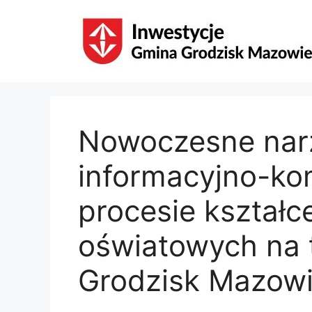
Przejdź
do
treści
Nowoczesne narz
informacyjno-ko
procesie kształ
oświatowych na 
Grodzisk Mazowi