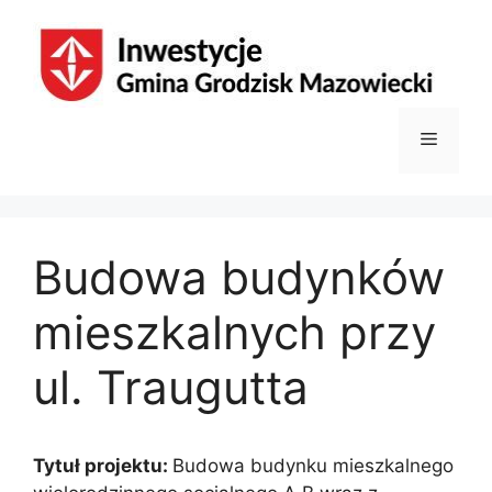
Przejdź
do
treści
Menu
Budowa budynków
mieszkalnych przy
ul. Traugutta
Tytuł projektu:
Budowa budynku mieszkalnego