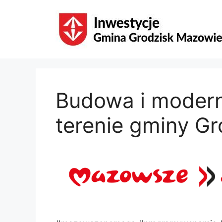
Przejdź
do
treści
Budowa i moderni
terenie gminy G