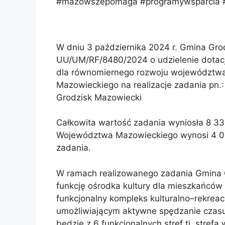
#mazowszepomaga #programywsparcia #
W dniu 3 października 2024 r. Gmina G
UU/UM/RF/8480/2024 o udzielenie dotac
dla równomiernego rozwoju województw
Mazowieckiego na realizacje zadania pn.:
Grodzisk Mazowiecki
Całkowita wartość zadania wyniosła 8 33
Województwa Mazowieckiego wynosi 4 00
zadania.
W ramach realizowanego zadania Gmina 
funkcję ośrodka kultury dla mieszkańców
funkcjonalny kompleks kulturalno–rekreac
umożliwiającym aktywne spędzanie czasu 
będzie z 6 funkcjonalnych stref tj. strefa