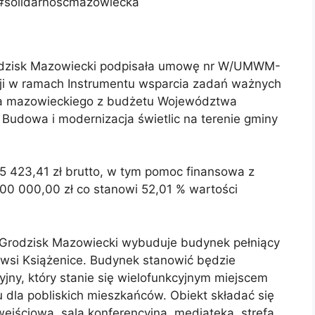
solidarnośćmazowiecka
rodzisk Mazowiecki podpisała umowę nr W/UMWM-
ji w ramach Instrumentu wsparcia zadań ważnych
a mazowieckiego z budżetu Województwa
 Budowa i modernizacja świetlic na terenie gminy
5 423,41 zł brutto, w tym pomoc finansowa z
0 000,00 zł co stanowi 52,01 % wartości
Grodzisk Mazowiecki wybuduje budynek pełniący
 wsi Książenice. Budynek stanowić będzie
yjny, który stanie się wielofunkcyjnym miejscem
dla pobliskich mieszkańców. Obiekt składać się
 wejściowa, sala konferencyjna, mediateka, strefa