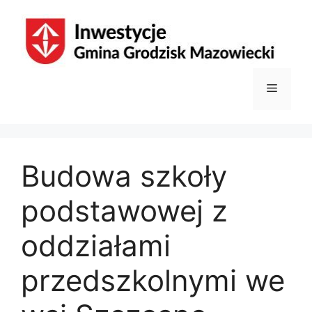
Przejdź
do
treści
Menu
Budowa szkoły
podstawowej z
oddziałami
przedszkolnymi we