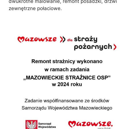
dwukrotne malowanie, remont posadzki, drzwi
zewnętrzne połaciowe.