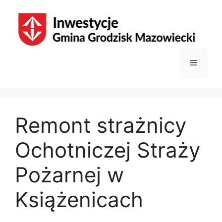
Przejdź
do
treści
Menu
Remont strażnicy
Ochotniczej Straży
Pożarnej w
Książenicach