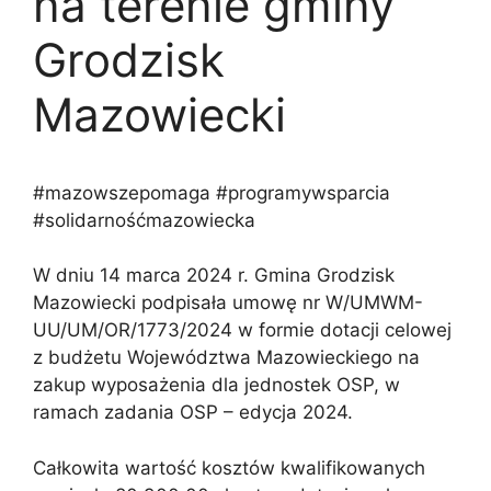
na terenie gminy
Grodzisk
Mazowiecki
#mazowszepomaga #programywsparcia
#solidarnośćmazowiecka
W dniu 14 marca 2024 r. Gmina Grodzisk
Mazowiecki podpisała umowę nr W/UMWM-
UU/UM/OR/1773/2024 w formie dotacji celowej
z budżetu Województwa Mazowieckiego na
zakup wyposażenia dla jednostek OSP, w
ramach zadania OSP – edycja 2024.
Całkowita wartość kosztów kwalifikowanych