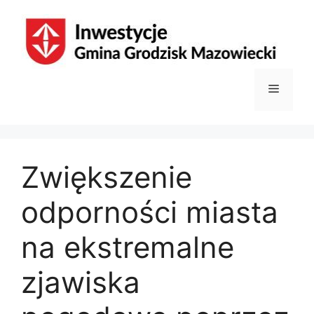
Przejdź
do
treści
Menu
Zwiększenie
odporności miasta
na ekstremalne
zjawiska