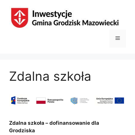
Przejdź
do
treści
Menu
Zdalna szkoła
Zdalna szkoła – dofinansowanie dla
Grodziska